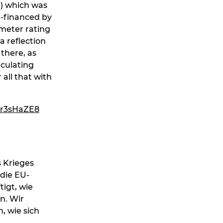
n) which was
-financed by
meter rating
a reflection
 there, as
rculating
all that with
xr3sHaZE8
s Krieges
die EU-
tigt, wie
n. Wir
, wie sich