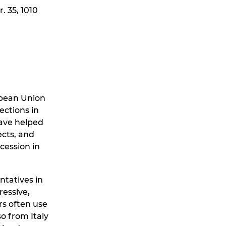
. 35, 1010
opean Union
ections in
have helped
ects, and
cession in
ntatives in
ressive,
rs often use
o from Italy