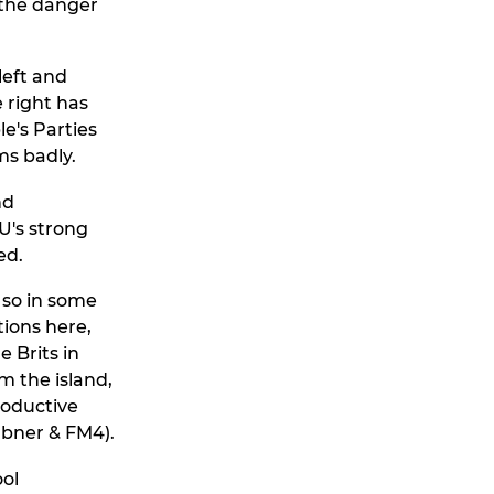
 the danger
left and
 right has
e's Parties
ms badly.
nd
EU's strong
ed.
d so in some
tions here,
e Brits in
m the island,
roductive
Ebner & FM4).
ool