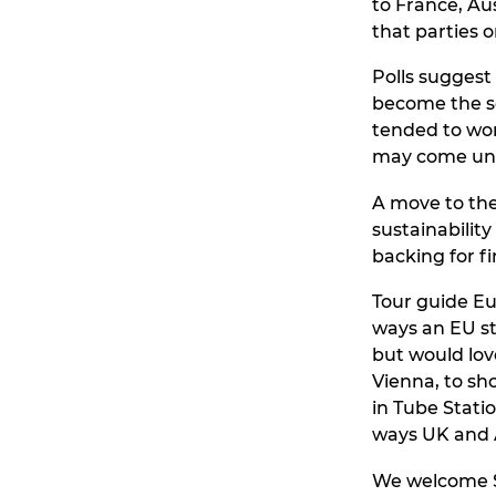
to France, Au
that parties o
Polls suggest
become the se
tended to wor
may come unde
A move to the
sustainability
backing for fi
Tour guide Eug
ways an EU sto
but would love
Vienna, to sh
in Tube Stati
ways UK and A
We welcome Si