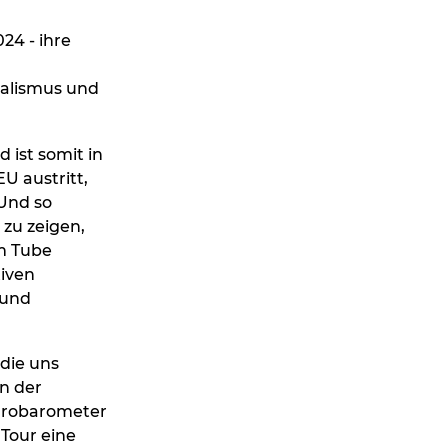
024 - ihre
onalismus und
d ist somit in
U austritt,
 Und so
 zu zeigen,
im Tube
tiven
 und
 die uns
on der
Eurobarometer
Tour eine