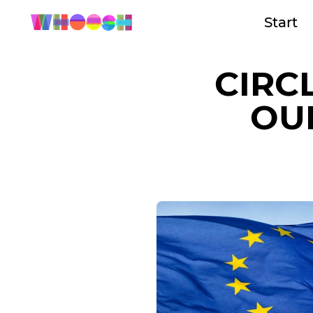
Start
CIRC
OUR