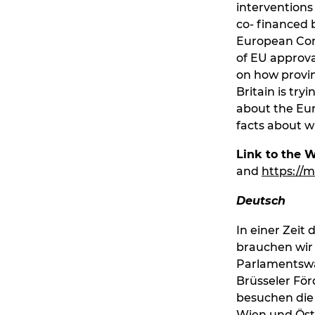
interventions
co- financed
European Com
of EU approval
on how provin
Britain is try
about the Eur
facts about w
Link to the W
and
https://
Deutsch
In einer Zeit
brauchen wir
Parlamentswah
Brüsseler För
besuchen die
Wien und Öste