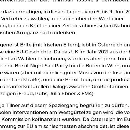
e dazu ermutigen, in diesen Tagen - vom 6. bis 9. Juni 2
Vertreter zu wählen, aber auch über den Wert einer
hen, liberalen Kraft in einer Zeit des chinesischen Nati
ischen Arroganz nachzudenken.
gene ist Brite (mit irischen Eltern), lebt in Österreich un
e eine EU-Geschichte. Da das UK im Jahr 2021 aus der E
nicht an Wahlen teilnehmen, würde es aber gerne tun.
r eine Brexit Night Sad Party für die Briten in Wien, um
e waren (aber mit ziemlich guter Musik von der Insel, 
n der Landstraße), und eine Brexit Tour, um die produk
 des interkulturellen Dialogs zwischen Großbritannien
 zeigen (Freud, Pubs, Julia Ebner & FM4).
ilja Tillner auf diesem Spaziergang begrüßen zu dürfen,
coolen Interventionen am Westgürtel zeigen wird, die v
 Kommission kofinanziert wurden. Da Österreich im 
mmung zur EU am schlechtesten abschneidet, ist diese 