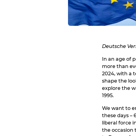
Deutsche Ver
In an age of 
more than eve
2024, with a 
shape the loo
explore the w
1995.
We want to en
these days – 6
liberal force
the occasion 