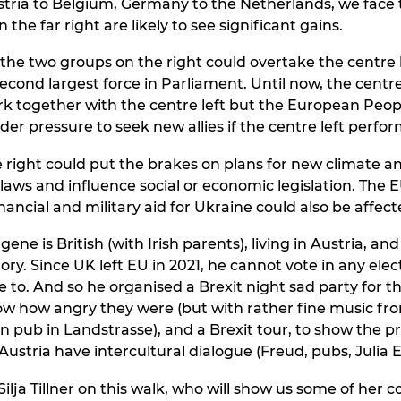
stria to Belgium, Germany to the Netherlands, we face
n the far right are likely to see significant gains.
 the two groups on the right could overtake the centre 
cond largest force in Parliament. Until now, the centre
k together with the centre left but the European Peopl
r pressure to seek new allies if the centre left perfor
 right could put the brakes on plans for new climate a
 laws and influence social or economic legislation. The 
nancial and military aid for Ukraine could also be affect
ene is British (with Irish parents), living in Austria, an
ry. Since UK left EU in 2021, he cannot vote in any elec
 to. And so he organised a Brexit night sad party for th
ow how angry they were (but with rather fine music fro
on pub in Landstrasse), and a Brexit tour, to show the p
ustria have intercultural dialogue (Freud, pubs, Julia 
lja Tillner on this walk, who will show us some of her c