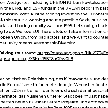
 on Westgürtel, including URBION (Urban Revitalizatio
 by the EFRE and ESF funds in the URBAN program part
mission. With Austria scoring lowest on the Eurobaro
, this tour is a warning about a possible Oexit, but also 
cial and boring our city was pre-1995. Let's not go back
ing to do. We love EU! There is lots of false information ci
opean Union, from bad actors, and we want to counter 
hat unity means. #strengthInDiversity
alking-tour route:
https://maps.app.goo.gl/HkK573yE
maps.app.goo.gl/X6KrkJ5BT8qCRwCL8
 der politischen Polarisierung, des Klimawandels und de
 die Europäische Union mehr denn je. Whoosh möchte 
len 2024 mit einer Tour feiern, die sich damit beschäf
dermittel das Aussehen unserer Stadt beeinflusst habe
 besten neuen EU-finanzierten Projekte und entdecken
rreich seit dem Beitritt im Jahr 1995 verändert haben.