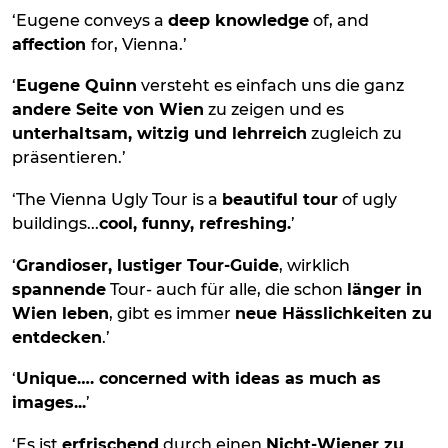
‘Eugene conveys a
deep knowledge
of, and
affection
for, Vienna.’
‘
Eugene Quinn
versteht es einfach uns die ganz
andere Seite von Wien
zu zeigen und es
unterhaltsam, witzig und lehrreich
zugleich zu
präsentieren.’
‘The Vienna Ugly Tour is a
beautiful tour
of ugly
buildings...
cool, funny, refreshing.
’
‘
Grandioser, lustiger Tour-Guide
, wirklich
spannende
Tour- auch für alle, die schon
länger in
Wien leben
, gibt es immer
neue Hässlichkeiten zu
entdecken
.’
‘
Unique…. concerned with ideas as much as
images...
’
‘Es ist
erfrischend
durch einen
Nicht-Wiener zu