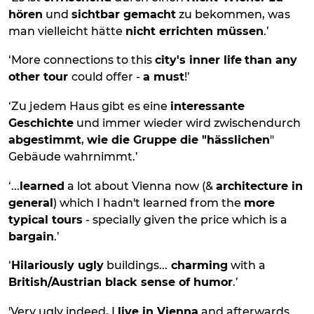
hören
und
sichtbar gemacht
zu bekommen, was
man vielleicht hätte
nicht errichten müssen
.’
‘More connections to this
city's inner life
than any
other tour
could offer -
a must
!’
‘Zu jedem Haus gibt es eine
interessante
Geschichte
und immer wieder wird zwischendurch
abgestimmt
,
wie die Gruppe die "hässlichen
"
Gebäude wahrnimmt.’
‘...
learned
a lot about Vienna now (&
architecture in
general
) which I hadn't learned from the
more
typical tours
- specially given the price which is a
bargain
.’
‘
Hilariously ugly
buildings...
charming
with a
British/Austrian black sense of humor
.’
'
Very ugly indeed
.
I
live in Vienna
and afterwards