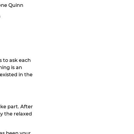
ene Quinn
n
s to ask each
ning is an
existed in the
ke part. After
y the relaxed
has been your