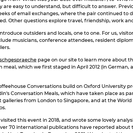
y are easy to understand, but difficult to answer. Previ
eeks of email exchanges, where the pair continued to d
ed. Other questions explore travel, friendship, work and
introduce outsiders and locals, one to one. For us, visitor
nclude musicians, conference attendees, resident diplo
lers.
ischgespraeche
page on our site to learn more about t
n meal, which we first staged in April 2012 (in German, 
ffeehouse Conversations build on Oxford University pr
in's Conversation Meals, which have taken place as par
 art galleries from London to Singapore, and at the Worl
os.
isited this event in 2018, and wrote some lovely analysi
Over 70 international publications have reported about 