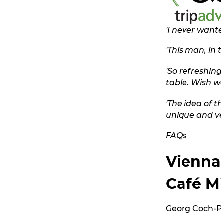
'
I never wante
'This man, in 
'So refreshing
table. Wish we
'The idea of 
unique and ve
FAQs
Vienna
Café M
Georg Coch-Pl