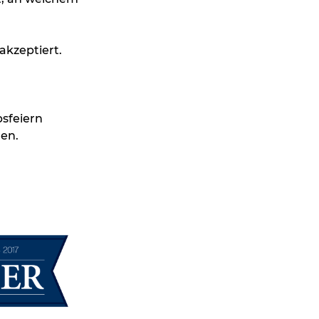
akzeptiert.
bsfeiern
ren.