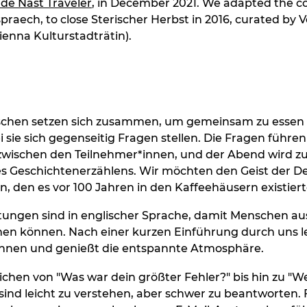
de Nast Traveler
, in December 2021. We adapted the co
raech, to close Sterischer Herbst in 2016, curated by 
ienna Kulturstadträtin).
hen setzen sich zusammen, um gemeinsam zu essen 
i sie sich gegenseitig Fragen stellen. Die Fragen führen
zwischen den Teilnehmer*innen, und der Abend wird z
s Geschichtenerzählens. Wir möchten den Geist der D
, den es vor 100 Jahren in den Kaffeehäusern existiert
tungen sind in englischer Sprache, damit Menschen au
men können. Nach einer kurzen Einführung durch uns l
nen und genießt die entspannte Atmosphäre.
ichen von "Was war dein größter Fehler?" bis hin zu "We
 sind leicht zu verstehen, aber schwer zu beantworten.