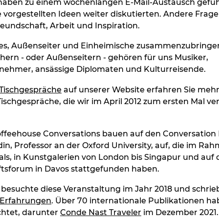
aben zu einem wochenlangen E-Mail-Austausch gefüh
e vorgestellten Ideen weiter diskutierten. Andere Frag
eundschaft, Arbeit und Inspiration.
t es, Außenseiter und Einheimische zusammenzubringen,
ern - oder Außenseitern - gehören für uns Musiker,
lnehmer, ansässige Diplomaten und Kulturreisende.
Tischgespräche
auf unserer Website erfahren Sie mehr
ischgespräche, die wir im April 2012 zum ersten Mal ve
offeehouse Conversations bauen auf den Conversation
in, Professor an der Oxford University, auf, die im Ra
als, in Kunstgalerien von London bis Singapur und auf
ftsforum in Davos stattgefunden haben.
besuchte diese Veranstaltung im Jahr 2018 und schrie
Erfahrungen
. Über 70 internationale Publikationen h
chtet, darunter
Conde Nast Traveler
im Dezember 2021.