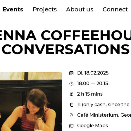
Events
Projects
About us
Connect
ENNA COFFEEHO
CONVERSATIONS
Di. 18.02.2025
18:00 — 20:15
2 h 15 mins
11 (only cash, since th
Café Ministerium, Geo
Google Maps