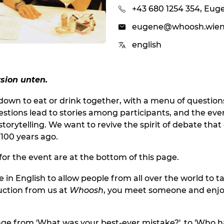
+43 680 1254 354, Eug
eugene@whoosh.wie
english
sion unten.
 down to eat or drink together, with a menu of question
estions lead to stories among participants, and the eve
torytelling. We want to revive the spirit of debate that 
100 years ago.
for the event are at the bottom of this page.
 in English to allow people from all over the world to ta
duction from us at
Whoosh
, you meet someone and enjo
ge from 'What was your best-ever mistake?', to 'Who 