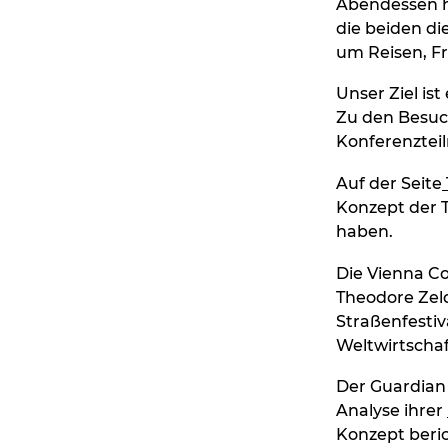
Abendessen h
die beiden di
um Reisen, Fr
Unser Ziel is
Zu den Besuch
Konferenztei
Auf der Seite
Konzept der T
haben.
Die Vienna C
Theodore Zeld
Straßenfestiv
Weltwirtscha
Der Guardian 
Analyse ihrer
Konzept beri