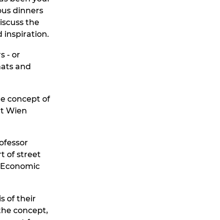
ous dinners
iscuss the
 inspiration.
s - or
mats and
he concept of
at Wien
ofessor
t of street
d Economic
s of their
the concept,