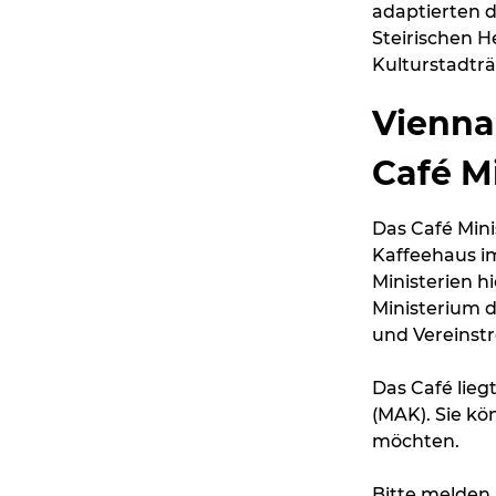
adaptierten 
Steirischen H
Kulturstadträt
Vienna
Café M
Das Café Mini
Kaffeehaus i
Ministerien h
Ministerium 
und Vereinstr
Das Café lie
(MAK). Sie kö
möchten.
Bitte melden 