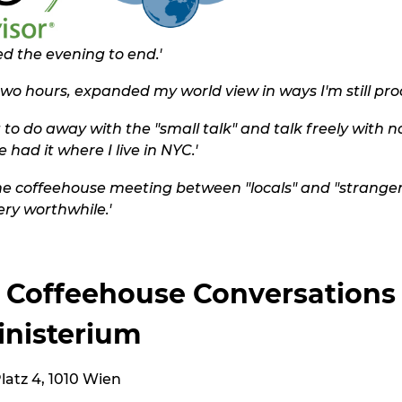
d the evening to end.'
two hours, expanded my world view in ways I'm still proc
 to do away with the "small talk" and talk freely with n
 had it where I live in NYC.'
the coffeehouse meeting between "locals" and "strangers
ry worthwhile.'
 Coffeehouse Conversations
inisterium
atz 4, 1010 Wien