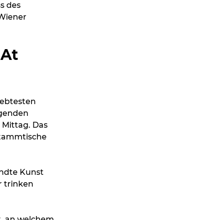
s des
 Wiener
 At
iebtesten
egenden
 Mittag. Das
 Stammtische
ndte Kunst
 trinken
it, an welchem