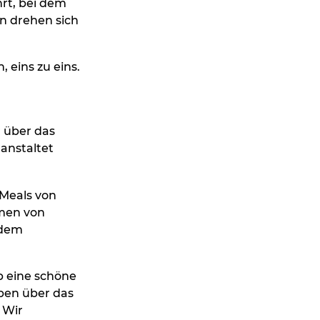
rt, bei dem
en drehen sich
 eins zu eins.
 über das
ranstaltet
 Meals von
hmen von
 dem
b eine schöne
aben über das
 Wir