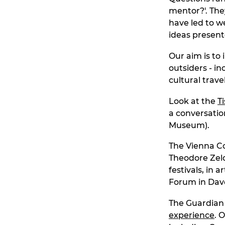
mentor?'. The
have led to w
ideas present
Our aim is to 
outsiders - i
cultural travel
Look at the
T
a conversatio
Museum).
The Vienna Co
Theodore Zeld
festivals, in
Forum in Dav
The Guardian v
experience
. 