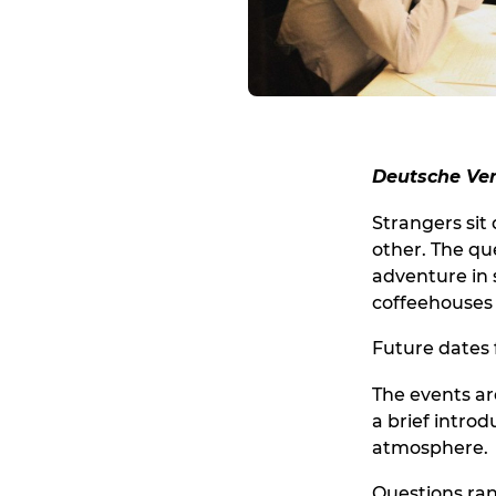
Deutsche Ver
Strangers sit
other. The qu
adventure in s
coffeehouses 
Future dates 
The events are
a brief intro
atmosphere.
Questions ran