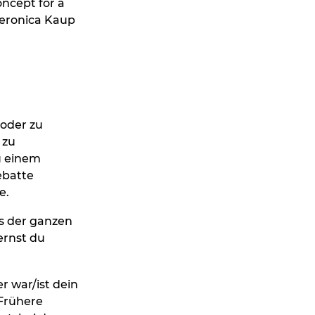
ncept for a
Veronica Kaup
oder zu
 zu
u einem
ebatte
e.
s der ganzen
ernst du
r war/ist dein
 Frühere