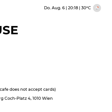
Do. Aug. 6 | 20:18
|
30°C
USE
e cafe does not accept cards)
rg Coch-Platz 4, 1010 Wien