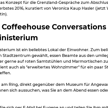
das Konzept für die Grenzland-Gespräche zum Abschlus
erbstes 2016, kuratiert von Veronica Kaup Hasler (jetzt
in).
 Coffeehouse Conversations
inisterium
sterium ist ein beliebtes Lokal der Einwohner. Zum bel
m Stadtzentrum gewählt, essen Beamte aus den umli
ier gerne auf roten Samtstühlen und Marmortischen zu
dient auch als "erweitertes Wohnzimmer" für ein paar
effen.
gt am Ring, direkt gegenüber dem Museum für Angewa
nnen sich aussuchen, was Sie an dem Abend essen oder
Sie sich per E-Mail bei Eugene an und teilen Sie ihm m