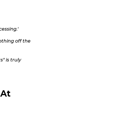
essing.'
othing off the
" is truly
 At