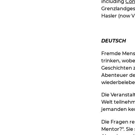
including
Con
Grenzlandgesp
Hasler (now V
DEUTSCH
Fremde Mensc
trinken, wobe
Geschichten 
Abenteuer de
wiederbeleben
Die Veranstal
Welt teilneh
jemanden ken
Die Fragen re
Mentor?". Sie