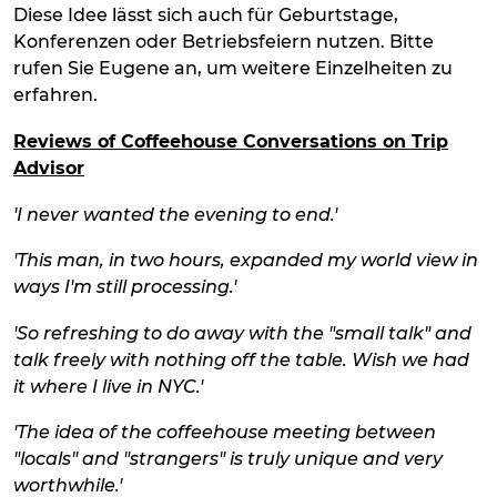
Diese Idee lässt sich auch für Geburtstage,
Konferenzen oder Betriebsfeiern nutzen. Bitte
rufen Sie Eugene an, um weitere Einzelheiten zu
erfahren.
Reviews of Coffeehouse Conversations on Trip
Ad
visor
'
I never wanted the evening to end.'
'This man, in two hours, expanded my world view in
ways I'm still processing.'
'So refreshing to do away with the "small talk" and
talk freely with nothing off the table. Wish we had
it where I live in NYC.'
'The idea of the coffeehouse meeting between
"locals" and "strangers" is truly unique and very
worthwhile.'